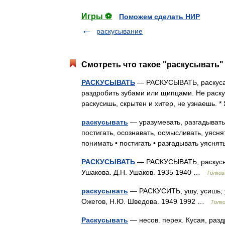
Игры ⚽
Поможем сделать НИР
раскусывание
Смотреть что такое "раскусывать" 
РАСКУСЫВАТЬ
— РАСКУСЫВАТЬ, раскусать 
раздробить зубами или щипцами. Не раскуси
раскусишь, скрытен и хитер, не узнаешь. 
раскусывать
— уразумевать, разгадывать,
постигать, осознавать, осмысливать, уясня
понимать • постигать • разгадывать уясн
РАСКУСЫВАТЬ
— РАСКУСЫВАТЬ, раскусыва
Ушакова. Д.Н. Ушаков. 1935 1940 …
Толков
раскусывать
— РАСКУСИТЬ, ушу, усишь; уш
Ожегов, Н.Ю. Шведова. 1949 1992 …
Толк
Раскусывать
— несов. перех. Кусая, разд