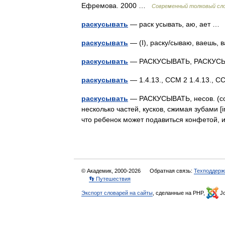
Ефремова. 2000 …
Современный толковый сло
раскусывать
— раск усывать, аю, ает 
раскусывать
— (I), раску/сываю, ваешь
раскусывать
— РАСКУСЫВАТЬ, РАСКУСЫ
раскусывать
— 1.4.13., ССМ 2 1.4.13., 
раскусывать
— РАСКУСЫВАТЬ, несов. (сов.
несколько частей, кусков, сжимая зубами [imp
что ребенок может подавиться конфетой
© Академик, 2000-2026
Обратная связь:
Техподдерж
👣 Путешествия
Экспорт словарей на сайты
, сделанные на PHP,
Jo