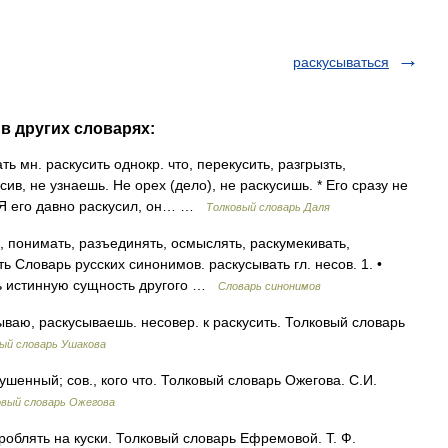
раскусываться
в других словарях:
мн. раскусить однокр. что, перекусить, разгрызть,
в, не узнаешь. Не орех (дело), не раскусишь. * Его сразу не
* Я его давно раскусил, он… …
Толковый словарь Даля
 понимать, разъединять, осмыслять, раскумекивать,
ть Словарь русских синонимов. раскусывать гл. несов. 1. •
ять истинную сущность другого …
Словарь синонимов
ю, раскусываешь. несовер. к раскусить. Толковый словарь
ый словарь Ушакова
енный; сов., кого что. Толковый словарь Ожегова. С.И.
овый словарь Ожегова
роблять на куски. Толковый словарь Ефремовой. Т. Ф.