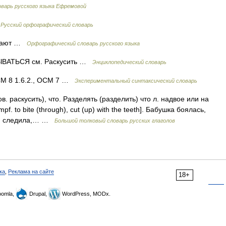
варь русского языка Ефремовой
…
Русский орфографический словарь
, вают …
Орфографический словарь русского языка
ВАТЬСЯ см. Раскусить …
Энциклопедический словарь
ССМ 8 1.6.2., ОСМ 7 …
Экспериментальный синтаксический словарь
 раскусить), что. Разделять (разделить) что л. надвое или на
f. to bite (through), cut (up) with the teeth]. Бабушка боялась,
, и следила,… …
Большой толковый словарь русских глаголов
ка
,
Реклама на сайте
18+
omla,
Drupal,
WordPress, MODx.