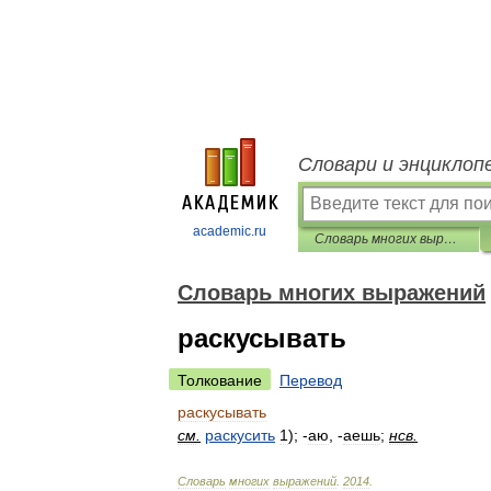
Словари и энциклоп
academic.ru
Словарь многих выражений
Словарь многих выражений
раскусывать
Толкование
Перевод
раскусывать
см
.
раскусить
1
); -
аю
, -
аешь
;
нсв
.
Словарь
многих
выражений
.
2014
.